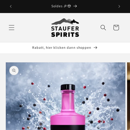
et
passer
Soldes 🎉😍
au
contenu
Panier
Rabatt, hier klicken dann shoppen
Passer aux
informations
produits