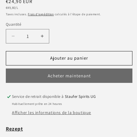
Prix
€24,90 EUR
Prix
habituel
€49,80/L
unitaire
Taxes incluses.
Frais d'expédition
calculés à l'étape de paiement.
Quantité
Quantité
Réduire
Augmenter
la
la
quantité
quantité
de
de
Ajouter au panier
Vodka
Vodka
by
by
Acheter maintenant
StauferSpirits
StauferSpirits
0,5l
0,5l
40%vol.
40%vol.
Service de retrait disponible à
Staufer Spirits UG
Habituellement prête en 24 heures
Afficher les informations de la boutique
Rezept