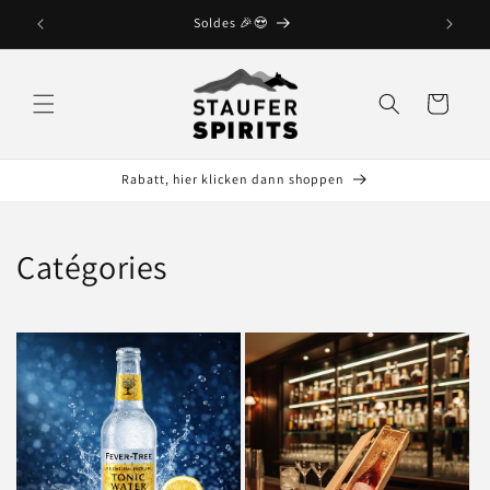
et
passer
Soldes 🎉😍
au
contenu
Panier
Rabatt, hier klicken dann shoppen
Catégories