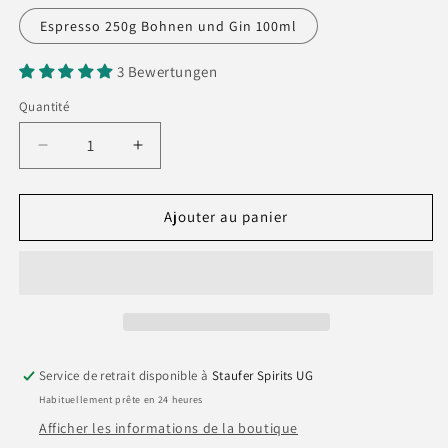
Espresso 250g Bohnen und Gin 100ml
3 Bewertungen
Quantité
Quantité
Réduire
Augmenter
la
la
quantité
quantité
de
de
Ajouter au panier
3LöwenGin
3LöwenGin
-
-
Édition
Édition
Café
Café
Service de retrait disponible à
Staufer Spirits UG
Habituellement prête en 24 heures
Afficher les informations de la boutique