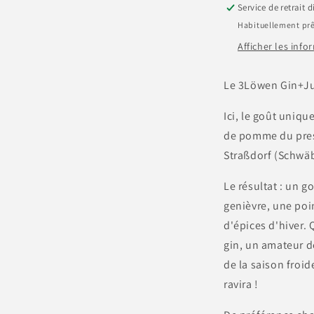
Service de retrait 
Habituellement prê
Afficher les inf
Le 3Löwen Gin+J
Ici, le goût uniq
de pomme du press
Straßdorf (Schwä
Le résultat : un g
genièvre, une poi
d'épices d'hiver.
gin, un amateur d
de la saison froid
ravira !