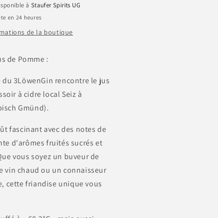
disponible à
Staufer Spirits UG
te en 24 heures
ormations de la boutique
us de Pomme :
ue du 3LöwenGin rencontre le jus
oir à cidre local Seiz à
bisch Gmünd).
oût fascinant avec des notes de
nte d'arômes fruités sucrés et
 Que vous soyez un buveur de
e vin chaud ou un connaisseur
e, cette friandise unique vous