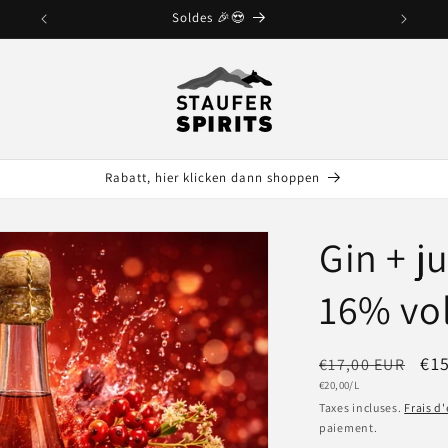
Soldes 🎉😍
Rabatt, hier klicken dann shoppen
Gin + 
16% vol
Prix
Pri
€1
€17,00 EUR
Prix
€20,00/L
habituel
pr
unitaire
Taxes incluses.
Frais d
paiement.