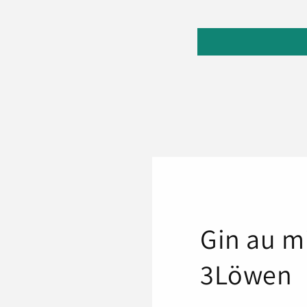
Gin au m
3Löwen