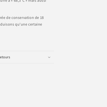
uffé à « 68,3°C » mais aussi
urée de conservation de 18
oduisons qu'une certaine
retours