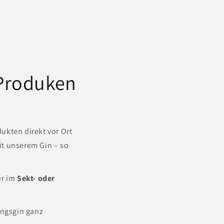
 Produken
dukten direkt vor Ort
it unserem Gin – so
er im
Sekt- oder
ingsgin ganz