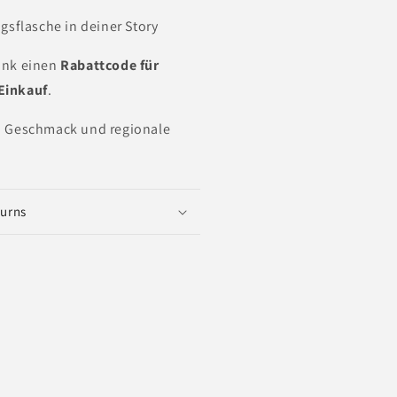
ngsflasche in deiner Story
ank einen
Rabattcode für
Einkauf
.
en Geschmack und regionale
turns