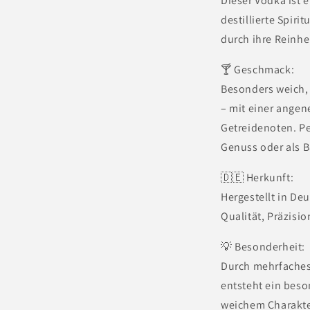
Dieser Vodka ist e
destillierte Spiri
durch ihre Reinhe
🍸 Geschmack:
Besonders weich,
– mit einer ange
Getreidenoten. P
Genuss oder als Ba
🇩🇪 Herkunft:
Hergestellt in De
Qualität, Präzisio
💡 Besonderheit:
Durch mehrfaches 
entsteht ein beso
weichem Charakter 