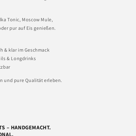
dka Tonic, Moscow Mule,
oder pur auf Eis genießen.
ch & klar im Geschmack
ails & Longdrinks
etzbar
n und pure Qualität erleben.
TS – HANDGEMACHT.
ONAL.