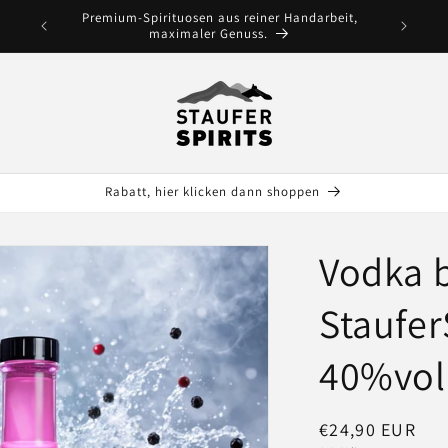
Premium-Spirituosen aus reiner Handarbeit,
maximaler Genuss.
Rabatt, hier klicken dann shoppen
Vodka 
StauferS
40%vol
Regular
€24,90 EUR