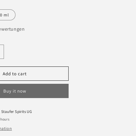
0 ml
ewertungen
ncrease
uantity
or
LöwenGin
Add to cart
ichen
Buy it now
dition
t
Staufer Spirits UG
 hours
mation