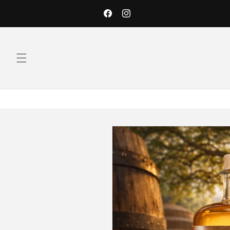
Skip to
content
Facebook
Instagram
Skip to
product
information