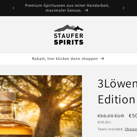
Premium-Spirituosen aus reiner Handarbeit,
maximaler Genuss.
Rabatt, hier klicken dann shoppen
3Löwen
Edition
Regular
Sa
€5
€58,00 EUR
Unit
€100,00/L
price
pri
price
Taxes included.
Shippi