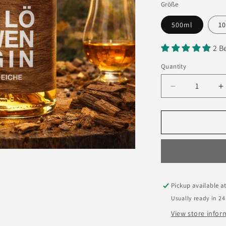
Größe
500ml
10
2 B
Quantity
Quantity
Decrease
I
quantity
q
for
f
3LöwenGin
3
-
-
Eichen
E
Edition
E
Pickup available a
Usually ready in 24
View store infor