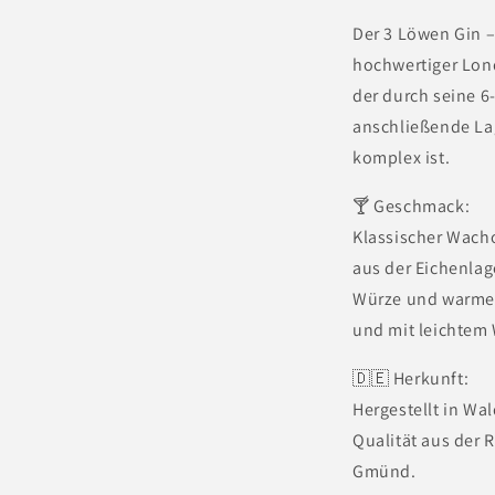
Der 3 Löwen Gin – 
hochwertiger Lon
der durch seine 6
anschließende La
komplex ist.
🍸 Geschmack:
Klassischer Wacho
aus der Eichenlag
Würze und warme 
und mit leichtem 
🇩🇪 Herkunft:
Hergestellt in Wa
Qualität aus der
Gmünd.