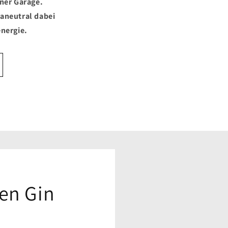
iner Garage.
maneutral dabei
energie.
en Gin