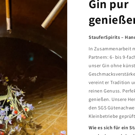
Gin pur
genieße
StauferSpirits – Ha
In Zusammenarbeit m
Partnern: 6- bis 9-fach
unser Gin ohne küns
Geschmacksverstärke
vereint er Tradition 
reinen Genuss. Perfe
genießen. Unsere Her
den SGS Gütenachwei
Kleinbetriebe geprüft 
Wie es sich für ein S