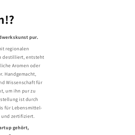
n!?
ndwerkskunst pur.
it regionalen
 destilliert, entsteht
tliche Aromen oder
r. Handgemacht,
und Wissenschaft für
kt, um ihn pur zu
stellung ist durch
s für Lebensmittel-
und zertifiziert.
tartup gehört,